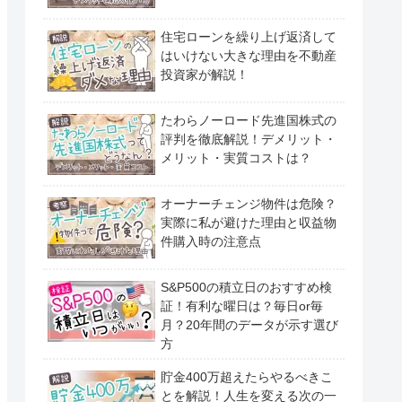
住宅ローンを繰り上げ返済して
はいけない大きな理由を不動産
投資家が解説！
たわらノーロード先進国株式の
評判を徹底解説！デメリット・
メリット・実質コストは？
オーナーチェンジ物件は危険？
実際に私が避けた理由と収益物
件購入時の注意点
S&P500の積立日のおすすめ検
証！有利な曜日は？毎日or毎
月？20年間のデータが示す選び
方
貯金400万超えたらやるべきこ
とを解説！人生を変える次の一