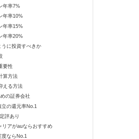
ン年率7%
年率10%
年率15%
年率20%
ように投資すべきか
較
重要性
計算方法
抑える方法
すめの証券会社
積立の還元率No.1
に定評あり
キャリアがauならおすすめ
度ならNo.1