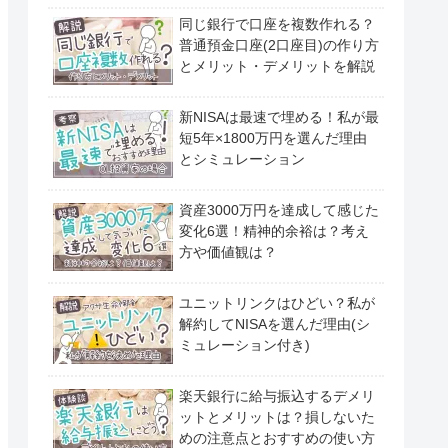
同じ銀行で口座を複数作れる？
普通預金口座(2口座目)の作り方
とメリット・デメリットを解説
新NISAは最速で埋める！私が最
短5年×1800万円を選んだ理由
とシミュレーション
資産3000万円を達成して感じた
変化6選！精神的余裕は？考え
方や価値観は？
ユニットリンクはひどい？私が
解約してNISAを選んだ理由(シ
ミュレーション付き)
楽天銀行に給与振込するデメリ
ットとメリットは？損しないた
めの注意点とおすすめの使い方