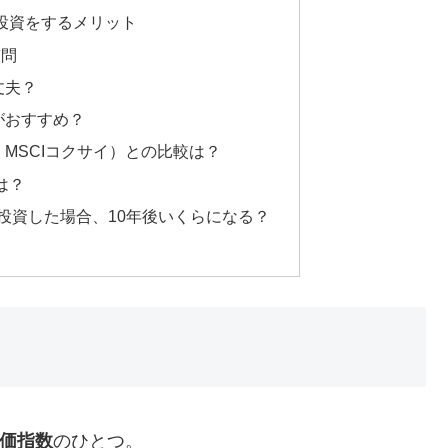
投資をするメリット
質問
丈夫？
つがおすすめ？
：MSCIコクサイ）との比較は？
想は？
万円投資した場合、10年後いくらになる？
株価指数
のひとつ。