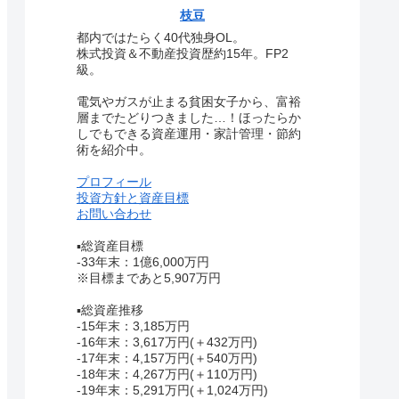
枝豆
都内ではたらく40代独身OL。
株式投資＆不動産投資歴約15年。FP2
級。
電気やガスが止まる貧困女子から、富裕
層までたどりつきました…！ほったらか
しでもできる資産運用・家計管理・節約
術を紹介中。
プロフィール
投資方針と資産目標
お問い合わせ
▪総資産目標
-33年末：1億6,000万円
※目標まであと5,907万円
▪総資産推移
-15年末：3,185万円
-16年末：3,617万円(＋432万円)
-17年末：4,157万円(＋540万円)
-18年末：4,267万円(＋110万円)
-19年末：5,291万円(＋1,024万円)