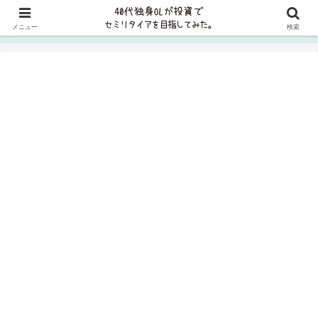
貯金ゼロから8年で資産5000万円、2023年に1億円を突破しました✨FP2級
メニュー
検索
取得＆コツコツ投資を実践中＞