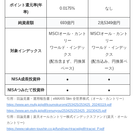
ポイント還元率(年
0.0175%
なし
率)
純資産額
693億円
2兆5349億円
MSCIオール・カント
MSCIオール・カント
リー
リー
ワールド・インデッ
ワールド・インデッ
対象インデックス
クス
クス
(配当含まず、円換算
(配当込み、円換算ベ
ベース)
ース)
NISA成長投資枠
●
●
NISAつみたて投資枠
●
●
引用：目論見書・運用報告書｜eMAXIS Slim 全世界株式（オール・カントリー）
https://www.am.mufg.jp/pdf/koumokuromi/253425/253425_20240119.pdf
https://www.am.mufg.jp/pdf/zenunyou/253425/253425_20230425.pdf
引用：目論見書｜楽天オールカントリー株式インデックスファンド(楽天・オール
カントリー)
https://www.rakuten-toushin.co.jp/fund/nav/riracwi/pdf/riracwi_P.pdf