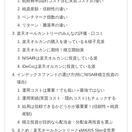
総経費率(隠れコスト含む実質コスト)の違い
純資産額・信頼性の違い
ベンチマーク指数の違い
リターン・騰落率の違い
楽天オールカントリーのみんなの評価・口コミ
楽天オルカンの購入を迷っている＆様子見派
楽天オルカンに期待！積立開始派
NISA枠は楽天オルカンに投資している派
iDeCoは楽天オルカンに投資している派
インデックスファンドの選び方(特にNISA枠積立投資の
場合)
運用コストは重要！でも低い＝最強ではない
運用実績(実質コスト・隠れコスト)もチェックする
結局は信頼できるかどうかが最重要！(信頼性＝純資
産額)
積立投資が目的なら配当金・分配金再投資を選ぶ
まとめ：楽天オールカントリーとeMAXIS Slim全世界