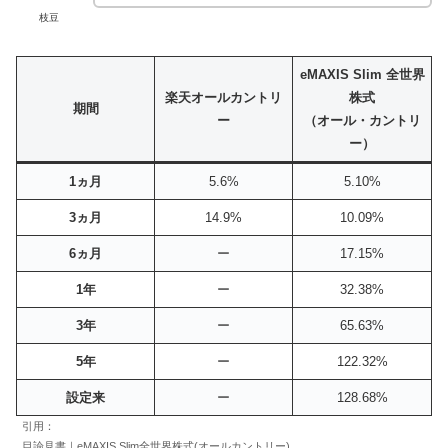
枝豆
eMAXIS Slim 全世界
楽天オールカントリ
株式
期間
ー
（オール・カントリ
ー）
1ヵ月
5.6%
5.10%
3ヵ月
14.9%
10.09%
6ヵ月
ー
17.15%
1年
ー
32.38%
3年
ー
65.63%
5年
ー
122.32%
設定来
ー
128.68%
引用：
目論見書｜eMAXIS Slim全世界株式(オールカントリー)