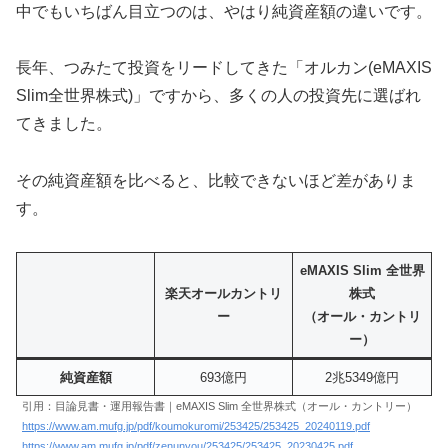
中でもいちばん目立つのは、やはり純資産額の違いです。
長年、つみたて投資をリードしてきた「オルカン(eMAXIS
Slim全世界株式)」ですから、多くの人の投資先に選ばれ
てきました。
その純資産額を比べると、比較できないほど差がありま
す。
eMAXIS Slim 全世界
楽天オールカントリ
株式
ー
（オール・カントリ
ー）
純資産額
693億円
2兆5349億円
引用：目論見書・運用報告書｜eMAXIS Slim 全世界株式（オール・カントリー）
https://www.am.mufg.jp/pdf/koumokuromi/253425/253425_20240119.pdf
https://www.am.mufg.jp/pdf/zenunyou/253425/253425_20230425.pdf