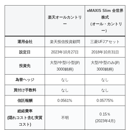
eMAXIS Slim 全世界
楽天オールカントリ
株式
ー
（オール・カントリ
ー）
運用会社
楽天投信投資顧問
三菱UFJアセット
設定日
2023年10月27日
2018年10月31日
大型/中型/小型(約
大型/中型のみ(約
投資先
3000銘柄)
3000銘柄)
為替ヘッジ
なし
なし
買付け手数料
なし
なし
信託報酬
0.0561%
0.05775%
総経費率
0.15％
(隠れコスト含む実質
不明
(2023年4月)
コスト)