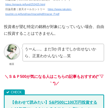
h
ttps://emaxis.jp/fund/253425.html
目論見書｜楽天オールカントリー
https://www.rakuten-
toushin.co.jp/fund/nav/riracwi/pdf/riracwi_P.pdf
投資者が望む特定の銘柄が対象になっていない場合、自由
に投資することはできません。
うーん…。まだ3か月までしか出せないか
ら、正直わかんないな…笑
枝豆
＼Ｓ＆Ｐ500が気になる人はこちらの記事もおすすめ(*´▽
｀*)
／
【合わせて読みたい】
S&P500に100万円投資する