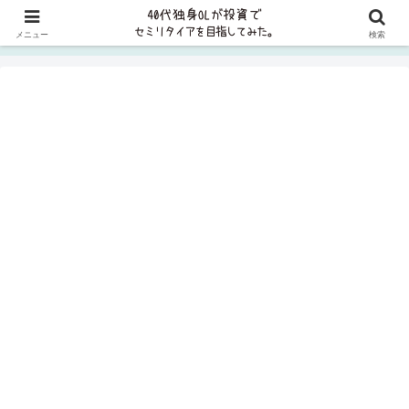
貯金ゼロから8年で資産5000万円、2023年に1億円を突破しました✨FP2級
メニュー
検索
取得＆コツコツ投資を実践中＞