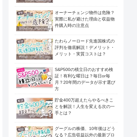
オーナーチェンジ物件は危険？
実際に私が避けた理由と収益物
件購入時の注意点
たわらノーロード先進国株式の
評判を徹底解説！デメリット・
メリット・実質コストは？
S&P500の積立日のおすすめ検
証！有利な曜日は？毎日or毎
月？20年間のデータが示す選び
方
貯金400万超えたらやるべきこ
とを解説！人生を変える次の一
手とは？
グーグルの株価、10年後はどう
なる？広告収益以外の最新プロ