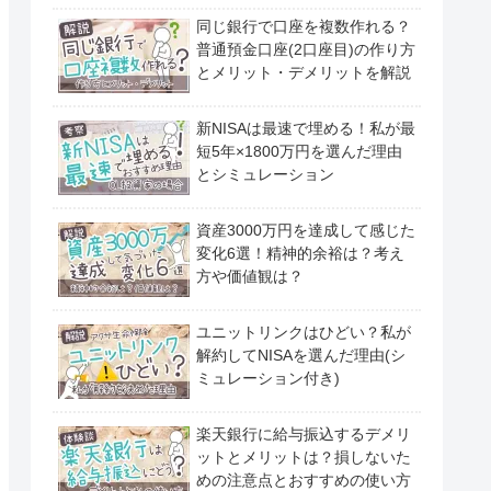
同じ銀行で口座を複数作れる？
普通預金口座(2口座目)の作り方
とメリット・デメリットを解説
新NISAは最速で埋める！私が最
短5年×1800万円を選んだ理由
とシミュレーション
資産3000万円を達成して感じた
変化6選！精神的余裕は？考え
方や価値観は？
ユニットリンクはひどい？私が
解約してNISAを選んだ理由(シ
ミュレーション付き)
楽天銀行に給与振込するデメリ
ットとメリットは？損しないた
めの注意点とおすすめの使い方