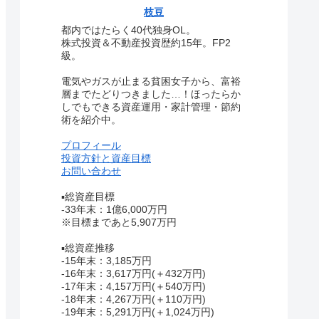
枝豆
都内ではたらく40代独身OL。
株式投資＆不動産投資歴約15年。FP2
級。
電気やガスが止まる貧困女子から、富裕
層までたどりつきました…！ほったらか
しでもできる資産運用・家計管理・節約
術を紹介中。
プロフィール
投資方針と資産目標
お問い合わせ
▪総資産目標
-33年末：1億6,000万円
※目標まであと5,907万円
▪総資産推移
-15年末：3,185万円
-16年末：3,617万円(＋432万円)
-17年末：4,157万円(＋540万円)
-18年末：4,267万円(＋110万円)
-19年末：5,291万円(＋1,024万円)