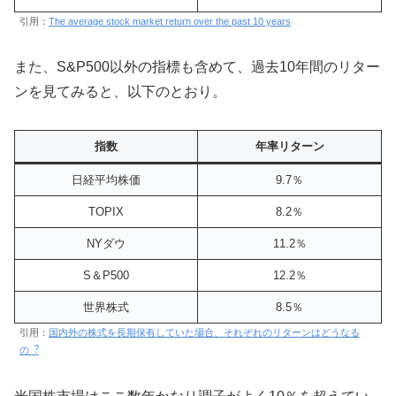
引用：
The average stock market
return
over the past 10 years
また、S&P500以外の指標も含めて、過去10年間のリター
ンを見てみると、以下のとおり。
指数
年率リターン
日経平均株価
9.7％
TOPIX
8.2％
NYダウ
11.2％
S＆P500
12.2％
世界株式
8.5％
引用：
国内外の株式を⻑期保有していた場合、
それぞれ
のリターンはどうなる
の︖