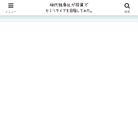
貯金ゼロから8年で資産5000万円、2023年に1億円を突破しました✨FP2級
メニュー
検索
取得＆コツコツ投資を実践中＞