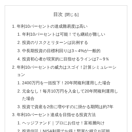
目次
年利10パーセントの達成難易度は高い
年利10パーセントは可能！でも継続が難しい
投資のリスクとリターンは比例する
中長期投資の目標利回りは3～4%が一般的
投資初心者が現実的に目指せるラインは7～9％
年利10パーセントの威力はスゴイ！計算シミュレーシ
ョン
2400万円を一括投下！20年間複利運用した場合
元金なし！毎月10万円を入金して20年間複利運用し
た場合
投資で資産を2倍に増やすのに掛かる期間は約7年
年利10パーセント達成を目指せる投資方法
ヘッジファンド｜プロにお任せ！富裕層向け
投資信託｜NISA利用でお得！堅実な積立が可能