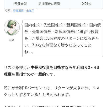
預貯金型
定期預金に投資
0.04％
引用：
資産運用｜金融庁
国内株式・先進国株式・新興国株式・国内債
券・先進国債券・新興国債券に1/6ずつ投資
をした場合は3％程度のリターンになるみた
枝豆
い。3％なら無理なく増やせるってこと
ね…。
リスクを抑えた
中長期投資を目指すなら年利回り3～4％
程度を目指すのが一般的
です。
逆にが金利10パーセントは、リターンが大きい分、リス
クもとりすぎているとも考えられます。