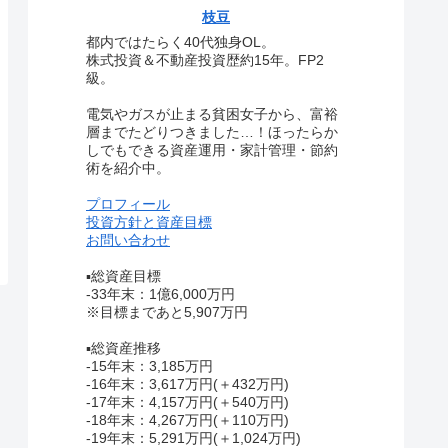
枝豆
都内ではたらく40代独身OL。
株式投資＆不動産投資歴約15年。FP2
級。
電気やガスが止まる貧困女子から、富裕
層までたどりつきました…！ほったらか
しでもできる資産運用・家計管理・節約
術を紹介中。
プロフィール
投資方針と資産目標
お問い合わせ
▪総資産目標
-33年末：1億6,000万円
※目標まであと5,907万円
▪総資産推移
-15年末：3,185万円
-16年末：3,617万円(＋432万円)
-17年末：4,157万円(＋540万円)
-18年末：4,267万円(＋110万円)
-19年末：5,291万円(＋1,024万円)