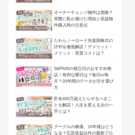
オーナーチェンジ物件は危険？
実際に私が避けた理由と収益物
件購入時の注意点
たわらノーロード先進国株式の
評判を徹底解説！デメリット・
メリット・実質コストは？
S&P500の積立日のおすすめ検
証！有利な曜日は？毎日or毎
月？20年間のデータが示す選び
方
貯金400万超えたらやるべきこ
とを解説！人生を変える次の一
手とは？
グーグルの株価、10年後はどう
なる？広告収益以外の最新プロ