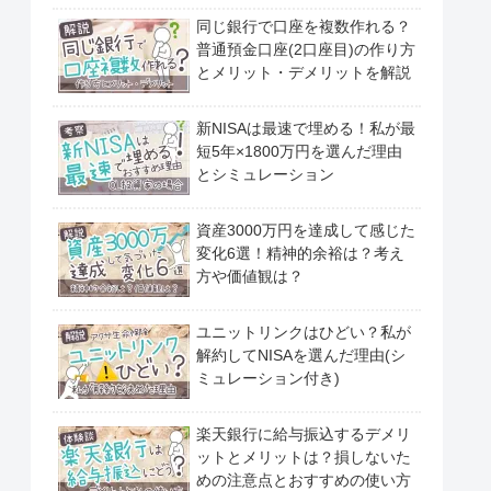
同じ銀行で口座を複数作れる？
普通預金口座(2口座目)の作り方
とメリット・デメリットを解説
新NISAは最速で埋める！私が最
短5年×1800万円を選んだ理由
とシミュレーション
資産3000万円を達成して感じた
変化6選！精神的余裕は？考え
方や価値観は？
ユニットリンクはひどい？私が
解約してNISAを選んだ理由(シ
ミュレーション付き)
楽天銀行に給与振込するデメリ
ットとメリットは？損しないた
めの注意点とおすすめの使い方