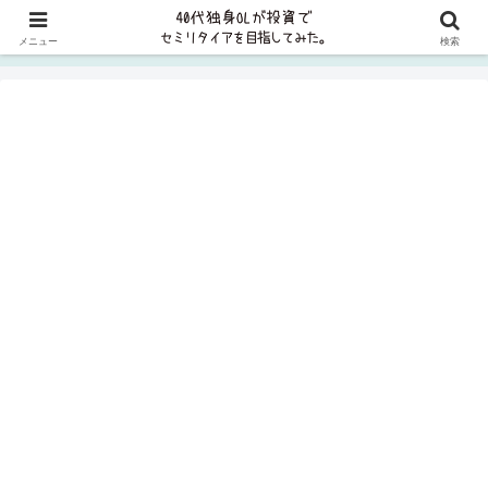
貯金ゼロから8年で資産5000万円、2023年に1億円を突破しました✨FP2級
メニュー
検索
取得＆コツコツ投資を実践中＞