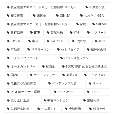
資産運用エキスパート向け（貯蓄目標1000万）
不動産投資
積立投資
米国株
新NISA
つみたてNISA
資産運用マスター向け（貯蓄目標5000万）
節約
S&P500
銀行口座
ETF
高配当株
貯金
サブリース
iDeCo
学ぶ
S＆P500
Paypay
40代
不動産
サラリーマン
セミリタイア
精神的余裕
アクティブファンド
バランス型ファンド
オールカントリー
配当金
1000万円貯める女性の共通点
国内ETF
ポートフォリオ
楽天VTI
ミニマリスト
老後2000万円問題
インデックス投資
リート
PayPayボーナス運用
テンバガー
イデコ
繰り上げ返済
中古マンション
業績相場
財形貯蓄制度
一人暮らし
少額投資
独身女性