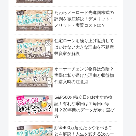
たわらノーロード先進国株式の
評判を徹底解説！デメリット・
メリット・実質コストは？
住宅ローンを繰り上げ返済して
はいけない大きな理由を不動産
投資家が解説！
オーナーチェンジ物件は危険？
実際に私が避けた理由と収益物
件購入時の注意点
S&P500の積立日のおすすめ検
証！有利な曜日は？毎日or毎
月？20年間のデータが示す選び
方
貯金400万超えたらやるべきこ
とを解説！人生を変える次の一