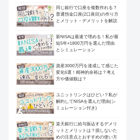
同じ銀行で口座を複数作れる？
普通預金口座(2口座目)の作り方
とメリット・デメリットを解説
新NISAは最速で埋める！私が最
短5年×1800万円を選んだ理由
とシミュレーション
資産3000万円を達成して感じた
変化6選！精神的余裕は？考え
方や価値観は？
ユニットリンクはひどい？私が
解約してNISAを選んだ理由(シ
ミュレーション付き)
楽天銀行に給与振込するデメリ
ットとメリットは？損しないた
めの注意点とおすすめの使い方