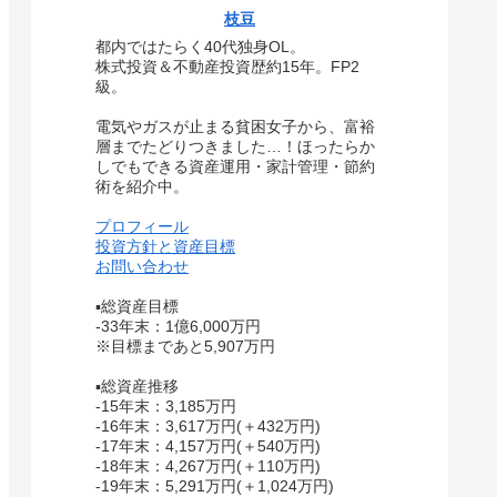
枝豆
都内ではたらく40代独身OL。
株式投資＆不動産投資歴約15年。FP2
級。
電気やガスが止まる貧困女子から、富裕
層までたどりつきました…！ほったらか
しでもできる資産運用・家計管理・節約
術を紹介中。
プロフィール
投資方針と資産目標
お問い合わせ
▪総資産目標
-33年末：1億6,000万円
※目標まであと5,907万円
▪総資産推移
-15年末：3,185万円
-16年末：3,617万円(＋432万円)
-17年末：4,157万円(＋540万円)
-18年末：4,267万円(＋110万円)
-19年末：5,291万円(＋1,024万円)