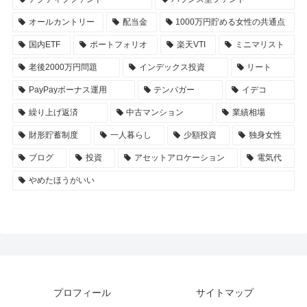
オールカントリー
配当金
1000万円貯める女性の共通点
国内ETF
ポートフォリオ
楽天VTI
ミニマリスト
老後2000万円問題
インデックス投資
リート
PayPayボーナス運用
テンバガー
イデコ
繰り上げ返済
中古マンション
業績相場
財形貯蓄制度
一人暮らし
少額投資
独身女性
ブログ
投資
アセットアロケーション
電気代
やめたほうがいい
プロフィール
サイトマップ