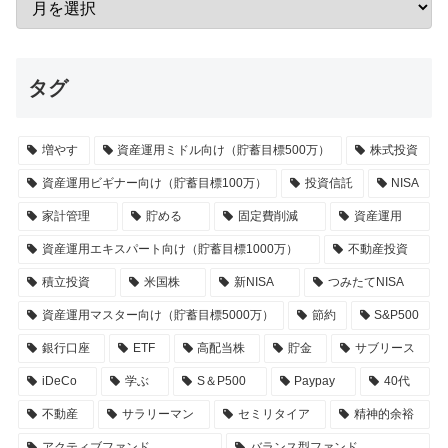
タグ
増やす
資産運用ミドル向け（貯蓄目標500万）
株式投資
資産運用ビギナー向け（貯蓄目標100万）
投資信託
NISA
家計管理
貯める
固定費削減
資産運用
資産運用エキスパート向け（貯蓄目標1000万）
不動産投資
積立投資
米国株
新NISA
つみたてNISA
資産運用マスター向け（貯蓄目標5000万）
節約
S&P500
銀行口座
ETF
高配当株
貯金
サブリース
iDeCo
学ぶ
S＆P500
Paypay
40代
不動産
サラリーマン
セミリタイア
精神的余裕
アクティブファンド
バランス型ファンド