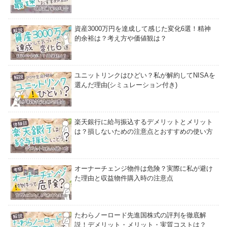
資産3000万円を達成して感じた変化6選！精神
的余裕は？考え方や価値観は？
ユニットリンクはひどい？私が解約してNISAを
選んだ理由(シミュレーション付き)
楽天銀行に給与振込するデメリットとメリット
は？損しないための注意点とおすすめの使い方
オーナーチェンジ物件は危険？実際に私が避け
た理由と収益物件購入時の注意点
たわらノーロード先進国株式の評判を徹底解
説！デメリット・メリット・実質コストは？