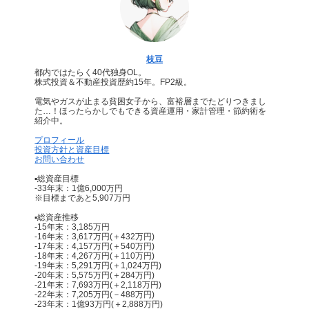
枝豆
都内ではたらく40代独身OL。
株式投資＆不動産投資歴約15年。FP2級。
電気やガスが止まる貧困女子から、富裕層までたどりつきまし
た…！ほったらかしでもできる資産運用・家計管理・節約術を
紹介中。
プロフィール
投資方針と資産目標
お問い合わせ
▪総資産目標
-33年末：1億6,000万円
※目標まであと5,907万円
▪総資産推移
-15年末：3,185万円
-16年末：3,617万円(＋432万円)
-17年末：4,157万円(＋540万円)
-18年末：4,267万円(＋110万円)
-19年末：5,291万円(＋1,024万円)
-20年末：5,575万円(＋284万円)
-21年末：7,693万円(＋2,118万円)
-22年末：7,205万円(－488万円)
-23年末：1億93万円(＋2,888万円)