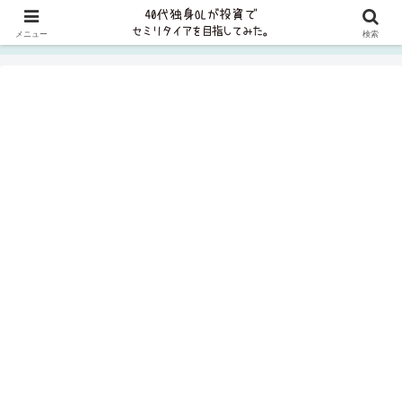
貯金ゼロから8年で資産5000万円、2023年に1億円を突破しました✨FP2級
メニュー
検索
取得＆コツコツ投資を実践中＞